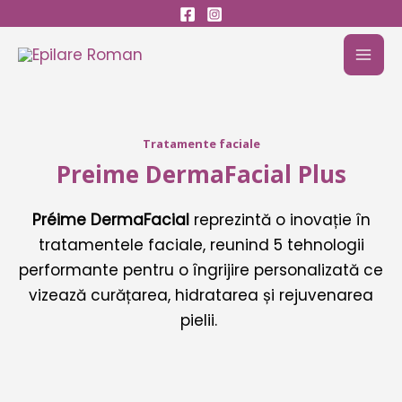
Skip
to
MAI
content
MEN
Tratamente faciale
Preime DermaFacial Plus
Préime DermaFacial
reprezintă o inovație în
tratamentele faciale, reunind 5 tehnologii
performante pentru o îngrijire personalizată ce
vizează curățarea, hidratarea și rejuvenarea
pielii.